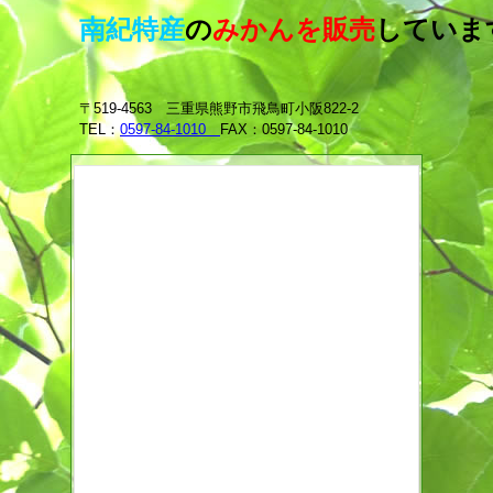
南紀特産
の
みかんを販売
していま
〒519-4563 三重県熊野市飛鳥町小阪822-2
TEL：
0597-84-1010
FAX：0597-84-1010