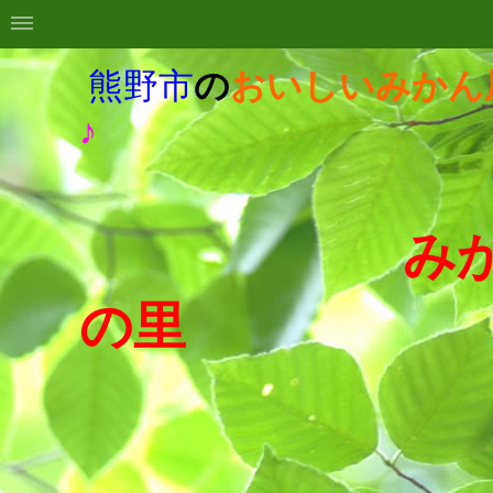
熊野市
の
おいしいみかん
♪
みか
の里