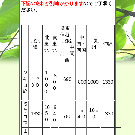
下記の送料が別途かかります
のでご了承く
ださい。
関東
信越
北
南
中
北海
北陸
九
東
東
国・
沖縄
道
中
州
北
北
四国
部 関
西
２
１
８
キ
１３
０
690
０
800
1000
1330
ロ
３０
０
０
箱
０
５
９
10
キ
９
10５
５
４
1330
1330
780
ロ
４０
０
０
０
箱
１