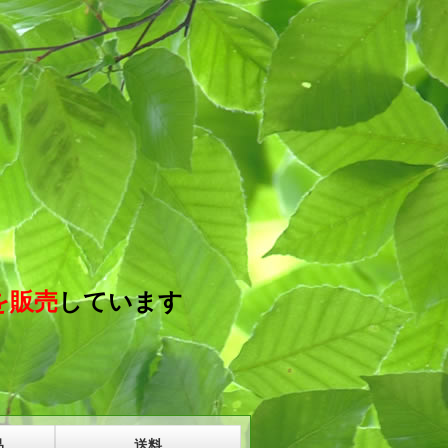
を販売
しています
品
送料