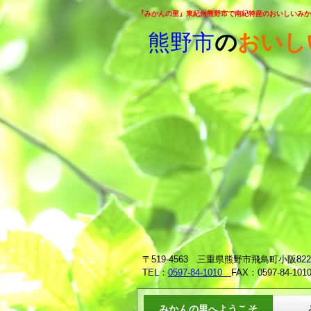
『みかんの里』東紀州熊野市で南紀特産のおいしいみか
熊野市
の
おいし
みか
南
〒519-4563 三重県熊野市飛鳥町小阪822
TEL：
0597-84-1010
FAX：0597-84-101
みかんの里へようこそ