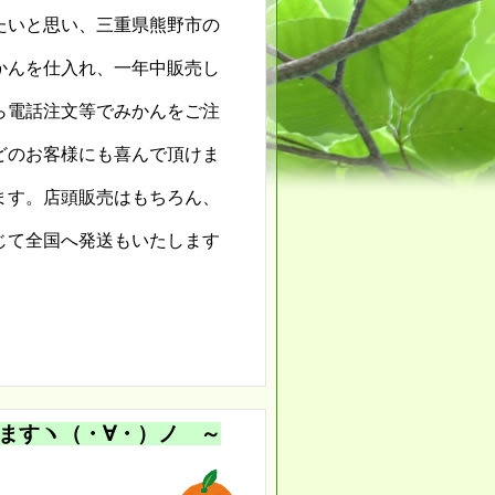
たいと思い、三重県熊野市の
かんを仕入れ、一年中販売し
ら電話注文等でみかんをご注
どのお客様にも喜んで頂けま
ます。
店頭販売はもちろん、
じて
全国へ発送もいたします
ますヽ（・∀・）ノ ～