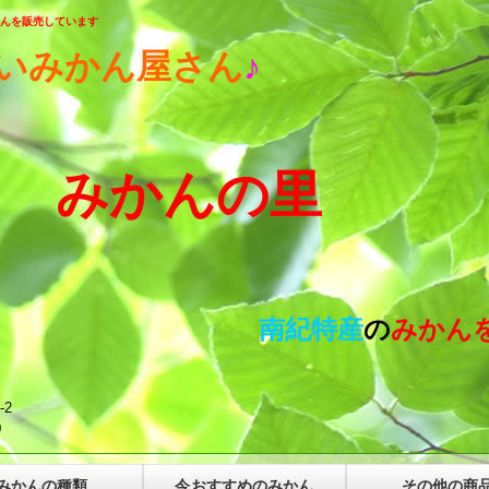
んを販売しています
いみかん屋さん
♪
んの里
紀特産
の
みかん
-2
0
みかんの種類
今おすすめのみかん
その他の商