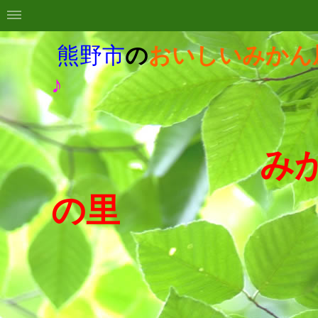
熊野市
の
おいしいみかん
♪
みか
の里