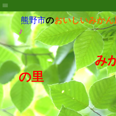
熊野市
の
おいしいみかん
♪
みか
の里