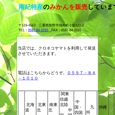
南紀特産
の
みかんを販売
していま
〒519-4563 三重県熊野市飛鳥町小阪822-2
TEL：
0597-84-1010
FAX：0597-84-1010
当店では、クロネコヤマトを利用して発送
させていただきます。
電話はこちらからどうぞ。
０５９７－８４
－１０１０
関東
信越
中
北海
北東
南東
北陸
九
国・
沖縄
道
北
北
中
州
四国